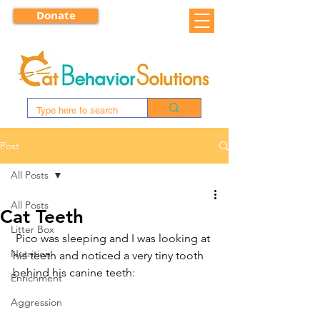
Donate
Post
All Posts
All Posts
Cat Teeth
Litter Box
 Pico was sleeping and I was looking at 
Nutrition
his teeth and noticed a very tiny tooth 
behind his canine teeth:
Enrichment
Aggression