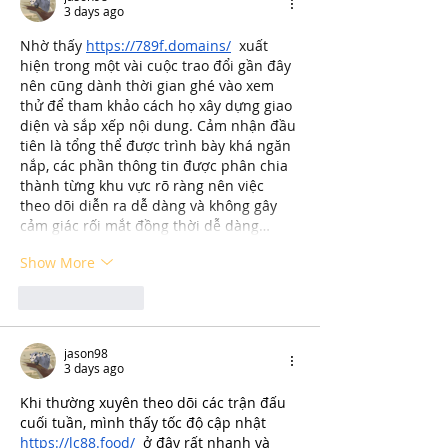
3 days ago
Nhờ thấy 
https://789f.domains/
  xuất 
hiện trong một vài cuộc trao đổi gần đây 
nên cũng dành thời gian ghé vào xem 
thử để tham khảo cách họ xây dựng giao 
diện và sắp xếp nội dung. Cảm nhận đầu 
tiên là tổng thể được trình bày khá ngăn 
nắp, các phần thông tin được phân chia 
thành từng khu vực rõ ràng nên việc 
theo dõi diễn ra dễ dàng và không gây 
cảm giác rối mắt đồng thời dễ dàng…
Show More
Like
Reply
jason98
3 days ago
Khi thường xuyên theo dõi các trận đấu 
cuối tuần, mình thấy tốc độ cập nhật 
https://lc88.food/
  ở đây rất nhanh và 