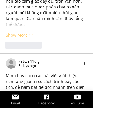
nên tạo cảm giác đầy đủ, trọn vẹn hơn. 
Các danh mục được phân chia rõ nên 
người mới không mất nhiều thời gian 
làm quen. Cá nhân mình cảm thấy tổng 
thể được…
Show More
Like
Reply
789win11org
5 days ago
Mình hay chọn các bài viết giới thiệu 
nền tảng giải trí có cách trình bày súc 
tích, dễ nắm bắt để đọc nhanh trên điện 
thoại. Việc đưa 
https://789win11.org/
 vào 
phần giữa giúp mạch nội dung liền lạc 
Email
Facebook
YouTube
hơn, không gây cảm giác quảng cáo quá 
rõ. Bài viết mô tả nền tảng theo hướng 
đơn giản, dễ tiếp cận, nhấn mạnh thao 
tác mượt và các danh mục quen thuộc 
như slot, game bài hay mini game nên 