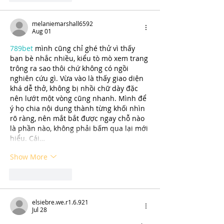
melaniemarshall6592
Aug 01
789bet
 mình cũng chỉ ghé thử vì thấy 
bạn bè nhắc nhiều, kiểu tò mò xem trang 
trông ra sao thôi chứ không có ngồi 
nghiên cứu gì. Vừa vào là thấy giao diện 
khá dễ thở, không bị nhồi chữ dày đặc 
nên lướt một vòng cũng nhanh. Mình để 
ý họ chia nội dung thành từng khối nhìn 
rõ ràng, nên mắt bắt được ngay chỗ nào 
là phần nào, không phải bấm qua lại mới 
hiểu. Cái…
Show More
Like
Reply
elsiebre.we.r1.6.921
Jul 28