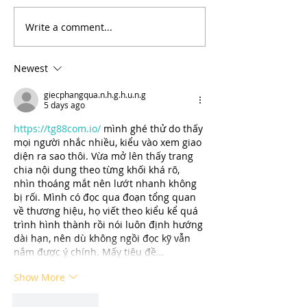
Write a comment...
Why Does My Cat Sniff
The Power of Co
Everything?
Why Your Cat’s 
Depends on It
Newest
giecphangqua.n.h.g.h.u.n.g
5 days ago
https://tg88com.io/
 mình ghé thử do thấy 
mọi người nhắc nhiều, kiểu vào xem giao 
diện ra sao thôi. Vừa mở lên thấy trang 
chia nội dung theo từng khối khá rõ, 
nhìn thoáng mắt nên lướt nhanh không 
bị rối. Mình có đọc qua đoạn tổng quan 
về thương hiệu, họ viết theo kiểu kể quá 
trình hình thành rồi nói luôn định hướng 
dài hạn, nên dù không ngồi đọc kỹ vẫn 
nắm được ý chính. Mấy tiêu đề…
Show More
Like
Reply