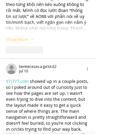
theo từng khối nên kéo xuống không bị 
rối mắt. Mình có đọc lướt đoạn “thông 
tin sơ lược” về AO88 với phần nói về uy 
tín/minh bạch, viết ngắn gọn nên nắm ý 
liền, không phải mò từng trang. Thanh…
Show More
Like
Reply
bentiecesav.a.ge54.62
Jul 10
97j777.com
 showed up in a couple posts, 
so I poked around out of curiosity just to 
see how the pages are set up. I wasn’t 
even trying to dive into the content, but 
the layout made it easy to get a quick 
sense of where things are. The main 
navigation is pretty straightforward and 
doesn’t feel buried, so you’re not clicking 
in circles trying to find your way back. 