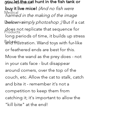
you let the cat hunt in the fish tank or 
Communication
buy it live mice!
 (And no fish were 
Medical
harmed in the making of the image 
Destruction
below - simply photoshop ;)
 But if a cat 
does not replicate that sequence for 
Products
long periods of time, it builds up stress 
Behavior
and frustration. Wand toys with fur-like 
or feathered ends are best for this. 
Move the wand as the prey does - not 
in your cats face - but disappear 
around corners, over the top of the 
couch, etc. Allow the cat to stalk, catch 
and bite it - remember it's not a 
competition to keep them from 
catching it; it's important to allow the 
"kill bite" at the end!