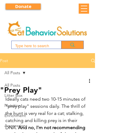
Donate
Post
All Posts
All Posts
"Prey Play"
Litter Box
Ideally cats need two 10-15 minutes of 
Nutrition
"prey play" sessions daily. The thrill of 
the hunt is very real for a cat; stalking, 
Enrichment
catching and killing prey is in their 
Aggression
DNA. 
And no, I'm not recommending 