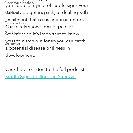
Communication
you about a myriad of subtle signs your 
cat may be getting sick, or dealing with 
Medical
an ailment that is causing discomfort. 
Destruction
Cats rarely show signs of pain or 
Products
weakness so it's important to know 
what to watch out for so you can catch 
Behavior
a potential disease or illness in 
development.  
Click here to listen to the full podcast:
Subtle Signs of Illness in Your Cat