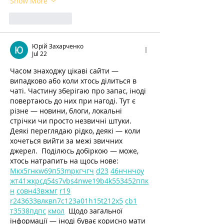
Show More
Like
Reply
Юрій Захарченко
Jul 22
Часом знаходжу цікаві сайти — 
випадково або коли хтось ділиться в 
чаті. Частину зберігаю про запас, іноді 
повертаюсь до них при нагоді. Тут є 
різне — новини, блоги, локальні 
стрічки чи просто незвичні штуки. 
Деякі переглядаю рідко, деякі — коли 
хочеться вийти за межі звичних 
джерел.  Поділюсь добіркою — може, 
хтось натрапить на щось нове:  
М
к
х
5
г
нк
w69
п
53
mp
кг
чг
ч
d23
46
н
чн
чо
у
жт
41
ж
кр
сд
54
s7
vb
s4
nw
e19
b4
k55
34
52
пп
к
н
с
о
вн
43
вж
мг
r19
r24
36
33
вл
кв
n7
c123
a01
h15
t21
2x5
cb1
т
35
38
пд
пс
км
ол
  Щодо загальної 
інформації — іноді буває корисно мати 