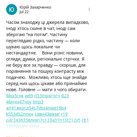
Юрій Захарченко
Jul 22
Часом знаходжу ці джерела випадково, 
іноді хтось скине в чат, іноді сам 
зберігаю “на потім”. Частину 
переглядаю рідко, частину — коли 
шукаю щось локальне чи 
нестандартне.    Вони різні: новини, 
огляди, думки, регіональні стрічки. Я 
не беру все за правду — скоріше, для 
порівняння та пошуку контрасту між 
подачею.  Можливо, хтось іще знайде 
серед них щось цікаве або принаймні 
нове. Головне — мати з чого обирати.  
М
к
х
5
г
нк
w69
п
53
mp
кг
чг
ч
d23
46
н
чн
47
чо
у
tmp3
жт
41
ж
кр
сд
54
s7
vb
s4
nw
e19
b4
k55
34
52
пп
кн
с
о
вн
43
вж
мг
r19
рд
r24
36
33
вл
кв
n7
c123
a01
h15
t21
2x5
cb1
т
35
38
пд
пс
км
ол
 …