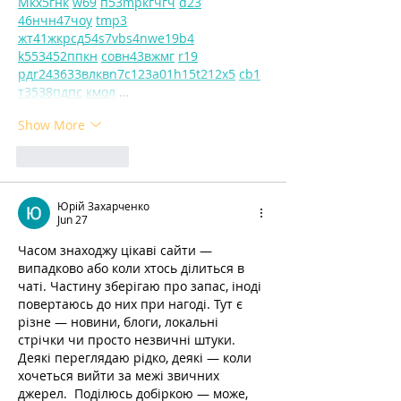
М
к
х
5
г
нк
w69
п
53
mp
кг
чг
ч
d23
46
н
чн
47
чо
у
tmp3
жт
41
ж
кр
сд
54
s7
vb
s4
nw
e19
b4
k55
34
52
пп
кн
с
о
вн
43
вж
мг
r19
рд
r24
36
33
вл
кв
n7
c123
a01
h15
t21
2x5
cb1
т
35
38
пд
пс
км
ол
 …
Show More
Like
Reply
Юрій Захарченко
Jun 27
Часом знаходжу цікаві сайти — 
випадково або коли хтось ділиться в 
чаті. Частину зберігаю про запас, іноді 
повертаюсь до них при нагоді. Тут є 
різне — новини, блоги, локальні 
стрічки чи просто незвичні штуки. 
Деякі переглядаю рідко, деякі — коли 
хочеться вийти за межі звичних 
джерел.  Поділюсь добіркою — може, 