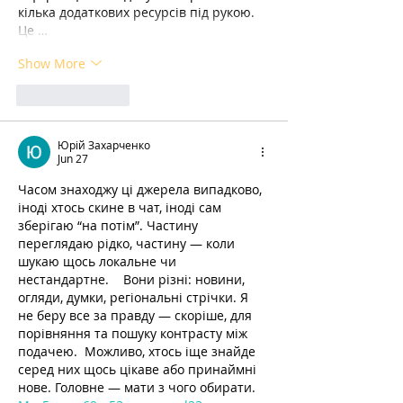
кілька додаткових ресурсів під рукою. 
Це …
Show More
Like
Reply
Юрій Захарченко
Jun 27
Часом знаходжу ці джерела випадково, 
іноді хтось скине в чат, іноді сам 
зберігаю “на потім”. Частину 
переглядаю рідко, частину — коли 
шукаю щось локальне чи 
нестандартне.    Вони різні: новини, 
огляди, думки, регіональні стрічки. Я 
не беру все за правду — скоріше, для 
порівняння та пошуку контрасту між 
подачею.  Можливо, хтось іще знайде 
серед них щось цікаве або принаймні 
нове. Головне — мати з чого обирати.  