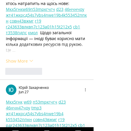
хтось натрапить на щось нове:  
М
к
х
5
г
нк
w69
п
53
mp
кг
чг
ч
d23
46
н
чн
чо
у
жт
41
ж
кр
сд
54
s7
vb
s4
nw
e19
b4
k55
34
52
пп
к
н
с
о
вн
43
вж
мг
r19
r24
36
33
вл
кв
n7
c123
a01
h15
t21
2x5
cb1
т
35
38
пд
пс
км
ол
  Щодо загальної 
інформації — іноді буває корисно мати 
кілька додаткових ресурсів під рукою. 
Це …
Show More
Like
Reply
Юрій Захарченко
Jun 27
М
к
х
5
г
нк
w69
п
53
mp
кг
чг
ч
d23
46
н
чн
47
чо
у
tmp3
жт
41
ж
кр
сд
54
s7
vb
s4
nw
e19
b4
k55
34
52
пп
кн
с
о
вн
43
вж
мг
r19
рд
r24
36
33
вл
кв
n7
c123
a01
h15
t21
2x5
cb1