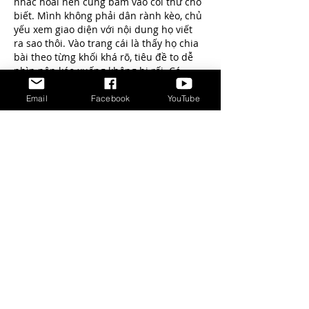
nhắc hoài nên cũng bấm vào coi thử cho 
biết. Mình không phải dân rành kèo, chủ 
yếu xem giao diện với nội dung họ viết 
ra sao thôi. Vào trang cái là thấy họ chia 
bài theo từng khối khá rõ, tiêu đề to dễ 
nhìn nên kéo xuống không bị rối. Có 
đoạn họ nói stream 4K HD với độ trễ 
khoảng 2–4 giây, mình không canh chuẩn 
Email
Facebook
YouTube
được nhưng cảm giác bấm…
Show More
Like
Reply
Show more comments
DISCLAIMER
Cat Behavior Solutions does not intend to
provide veterinary advice. The content
presented on Cat Behavior Solutions is meant
for information purposes only. This information