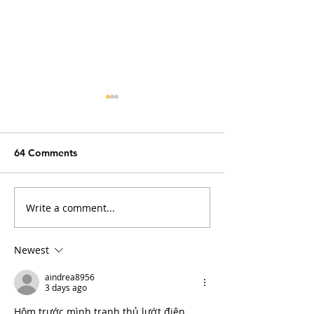
64 Comments
Write a comment...
Arthritis in Cats: It's Not
Why Does My Ca
Just Old Age
Everything?
Newest
aindrea8956
3 days ago
Hôm trước mình tranh thủ lướt điện 