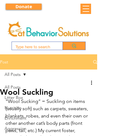
Donate
Post
All Posts
All Posts
Wool Suckling
Litter Box
“Wool Sucking” = Suckling on items 
Nutrition
(usually soft) such as carpets, sweaters, 
blankets, robes, and even their own or 
Enrichment
other another cat’s body parts (front 
Aggression
paws, tail, etc.) My current foster, 