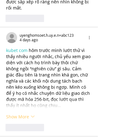
được sắp xếp rõ ràng nên nhìn không bị 
rối mắt.
Like
Reply
uyenghomsoet.h.uy.e.n+abc123
4 days ago
kubet com
 hôm trước mình lướt thử vì 
thấy nhiều người nhắc, chủ yếu xem giao 
diện với cách họ trình bày thôi chứ 
không ngồi “nghiên cứu” gì sâu. Cảm 
giác đầu tiên là trang nhìn khá gọn, chữ 
nghĩa và các khối nội dung tách bạch 
nên kéo xuống không bị ngợp. Mình có 
để ý họ có nhắc chuyện dữ liệu giao dịch 
được mã hóa 256-bit, đọc lướt qua thì 
thấy ít nhất họ cũng chịu…
Show More
Like
Reply