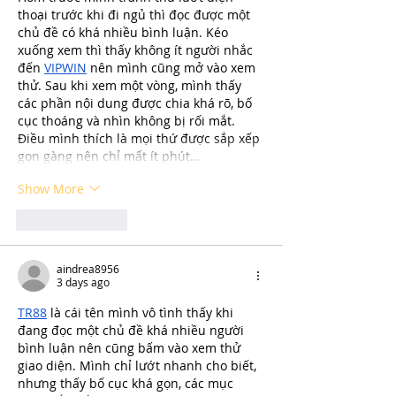
thoại trước khi đi ngủ thì đọc được một 
chủ đề có khá nhiều bình luận. Kéo 
xuống xem thì thấy không ít người nhắc 
đến 
VIPWIN
 nên mình cũng mở vào xem 
thử. Sau khi xem một vòng, mình thấy 
các phần nội dung được chia khá rõ, bố 
cục thoáng và nhìn không bị rối mắt. 
Điều mình thích là mọi thứ được sắp xếp 
gọn gàng nên chỉ mất ít phút…
Show More
Like
Reply
aindrea8956
3 days ago
TR88
 là cái tên mình vô tình thấy khi 
đang đọc một chủ đề khá nhiều người 
bình luận nên cũng bấm vào xem thử 
giao diện. Mình chỉ lướt nhanh cho biết, 
nhưng thấy bố cục khá gọn, các mục 