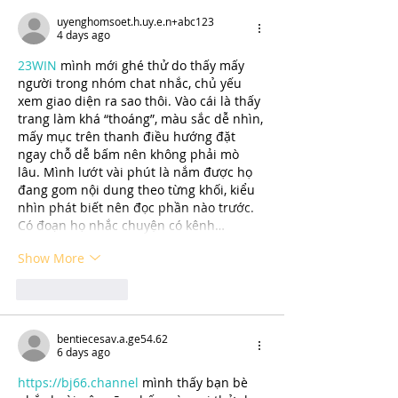
uyenghomsoet.h.uy.e.n+abc123
4 days ago
23WIN
 mình mới ghé thử do thấy mấy 
người trong nhóm chat nhắc, chủ yếu 
xem giao diện ra sao thôi. Vào cái là thấy 
trang làm khá “thoáng”, màu sắc dễ nhìn, 
mấy mục trên thanh điều hướng đặt 
ngay chỗ dễ bấm nên không phải mò 
lâu. Mình lướt vài phút là nắm được họ 
đang gom nội dung theo từng khối, kiểu 
nhìn phát biết nên đọc phần nào trước. 
Có đoạn họ nhắc chuyện có kênh…
Show More
Like
Reply
bentiecesav.a.ge54.62
6 days ago
https://bj66.channel
 mình thấy bạn bè 