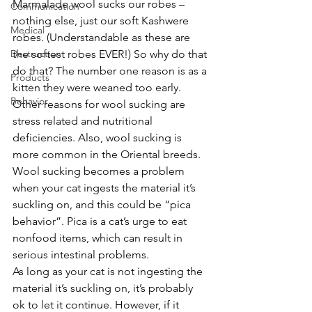
Marmalade wool sucks our robes – 
Communication
nothing else, just our soft Kashwere 
Medical
robes. (Understandable as these are 
Destruction
the softest robes EVER!) So why do that 
do that? The number one reason is as a 
Products
kitten they were weaned too early. 
Behavior
Other reasons for wool sucking are 
stress related and nutritional 
deficiencies. Also, wool sucking is 
more common in the Oriental breeds. 
Wool sucking becomes a problem 
when your cat ingests the material it’s 
suckling on, and this could be “pica 
behavior”. Pica is a cat’s urge to eat 
nonfood items, which can result in 
serious intestinal problems. 
As long as your cat is not ingesting the 
material it’s suckling on, it’s probably 
ok to let it continue. However, if it 